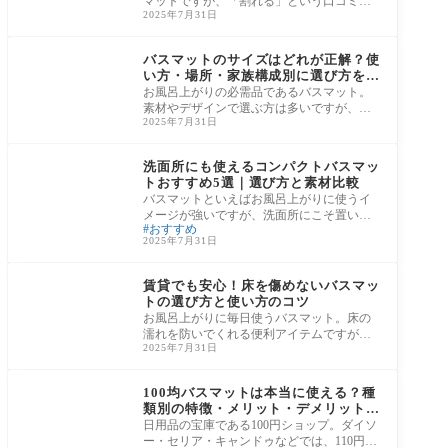
マットですが、「割れる」という口コミを
2025年7月31日
見て購入をためらっている方も多いのでは
ないで
バスマット
バスマットのサイズはどれが正解？使
い方・場所・家族構成別に選び方を解
説
お風呂上がりの必需品であるバスマット。
素材やデザインで選ぶ方は多いですが、意
2025年7月31日
外と見落とされがちなのが「サイズ」で
す。 「
バスマット
洗面所にも使えるコンパクトバスマッ
トおすすめ5選｜選び方と素材比較
バスマットといえばお風呂上がりに使うイ
メージが強いですが、洗面所にこそ置いて
おすすめ
ほしいアイテムでもあります。手洗いや洗
2025年7月31日
顔、歯
バスマット
賃貸でも安心！床を傷めないバスマッ
トの選び方と使い方のコツ
お風呂上がりに毎日使うバスマット。床の
濡れを防いでくれる便利アイテムですが、
2025年7月31日
実はバスマット自体が原因で床を傷めてし
まうケ
バスマット
100均バスマットは本当に使える？種
類別の特徴・メリット・デメリットを
徹底検証
日用品の宝庫である100円ショップ。ダイソ
ー・セリア・キャンドゥなどでは、110円〜