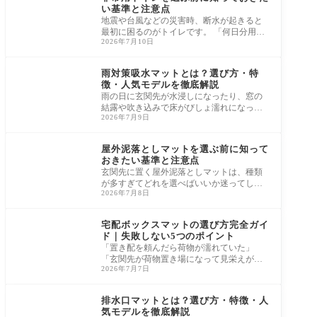
い基準と注意点
地震や台風などの災害時、断水が起きると
最初に困るのがトイレです。 「何日分用意
2026年7月10日
すればいいの？ 」「種類が多すぎてどれを
選べ
水まわり・玄関
雨対策吸水マットとは？選び方・特
徴・人気モデルを徹底解説
雨の日に玄関先が水浸しになったり、窓の
結露や吹き込みで床がびしょ濡れになった
2026年7月9日
りと、梅雨や台風シーズンには水まわりの
トラブ
水まわり・玄関
屋外泥落としマットを選ぶ前に知って
おきたい基準と注意点
玄関先に置く屋外泥落としマットは、種類
が多すぎてどれを選べばいいか迷ってしま
2026年7月8日
う方も多いのではないでしょうか。 「すぐ
にボ
水まわり・玄関
宅配ボックスマットの選び方完全ガイ
ド｜失敗しない5つのポイント
「置き配を頼んだら荷物が濡れていた」
「玄関先が荷物置き場になって見栄えが悪
2026年7月7日
い」という経験はありませんか。 宅配ボッ
クスを
水まわり・玄関
排水口マットとは？選び方・特徴・人
気モデルを徹底解説