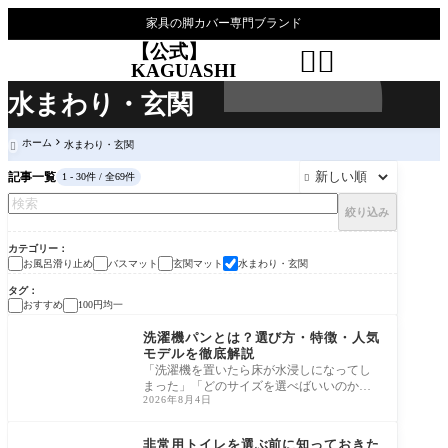
家具の脚カバー専門ブランド
【公式】


KAGUASHI
水まわり・玄関
ホーム
水まわり・玄関

記事一覧
1 - 30件 / 全69件

絞り込み
カテゴリー
お風呂滑り止め
バスマット
玄関マット
水まわり・玄関
タグ
おすすめ
100円均一
水まわり・玄関
洗濯機パンとは？選び方・特徴・人気
モデルを徹底解説
「洗濯機を置いたら床が水浸しになってし
まった」「どのサイズを選べばいいのか分
2026年8月4日
からない」――洗濯機まわりのトラブルで
悩んで
水まわり・玄関
非常用トイレを選ぶ前に知っておきた