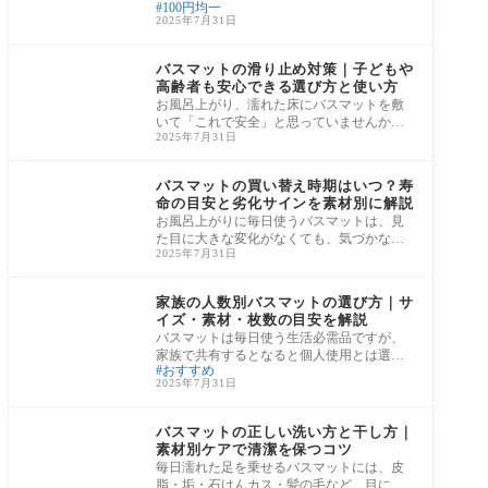
100円均一
550円程度で吸水マット・布製バスマット・
2025年7月31日
珪藻土
バスマット
バスマットの滑り止め対策｜子どもや
高齢者も安心できる選び方と使い方
お風呂上がり、濡れた床にバスマットを敷
いて「これで安全」と思っていませんか？
2025年7月31日
実は、滑り止めのないバスマット自体が転
倒リス
バスマット
バスマットの買い替え時期はいつ？寿
命の目安と劣化サインを素材別に解説
お風呂上がりに毎日使うバスマットは、見
た目に大きな変化がなくても、気づかない
2025年7月31日
うちに雑菌やカビが繁殖していたり、吸水
性が著
バスマット
家族の人数別バスマットの選び方｜サ
イズ・素材・枚数の目安を解説
バスマットは毎日使う生活必需品ですが、
家族で共有するとなると個人使用とは選び
おすすめ
方がまったく違います。「お風呂から出る
2025年7月31日
たびに
バスマット
バスマットの正しい洗い方と干し方｜
素材別ケアで清潔を保つコツ
毎日濡れた足を乗せるバスマットには、皮
脂・垢・石けんカス・髪の毛など、目に見