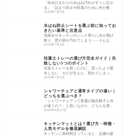
「排水口まわりの水はね汚れがすぐに広が
る」「詰まり防止や防臭のために何か敷き
2026年7月5日
たいけれど、どれを選べばいいかわからな
い」—
水まわり・玄関
水はね防止シートを選ぶ前に知ってお
きたい基準と注意点
洗面台やキッチンのシンク周りに水が飛び
散り、壁や床が汚れてしまう——そんな悩
2026年7月4日
みを抱えている方は多いはずです。 毎日拭
き掃
水まわり・玄関
珪藻土トレーの選び方完全ガイド｜失
敗しない5つのポイント
珪藻土トレーを買ったのに、思ったより吸
水しない、カビが生えた、割れてしまった
2026年7月3日
——そんな失敗談はよく耳にします。 洗面
所や
水まわり・玄関
シャワーチェアと通常タイプの違い｜
どっちを選ぶべき？
「シャワーチェアって普通の風呂椅子と何
が違うの？」と思いながら、どちらを買う
2026年6月27日
か迷っている方は少なくありません。 介護
用品
水まわり・玄関
キッチンマットとは？選び方・特徴・
人気モデルを徹底解説
キッチンに長時間立っていると、足腰の疲