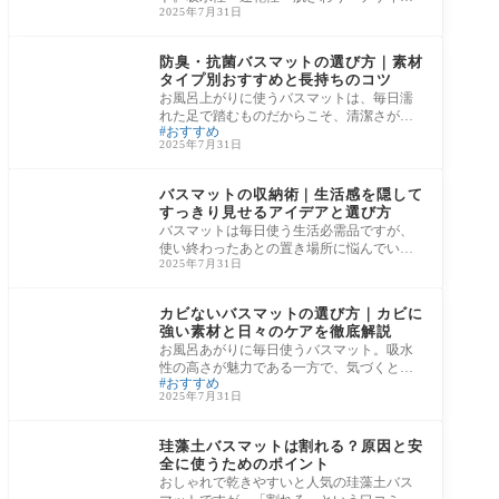
2025年7月31日
と選ぶポイントは多いのに、意外と見落と
されが
バスマット
防臭・抗菌バスマットの選び方｜素材
タイプ別おすすめと長持ちのコツ
お風呂上がりに使うバスマットは、毎日濡
れた足で踏むものだからこそ、清潔さが何
おすすめ
より大切です。しかし「いつの間にかイヤ
2025年7月31日
なにお
バスマット
バスマットの収納術｜生活感を隠して
すっきり見せるアイデアと選び方
バスマットは毎日使う生活必需品ですが、
使い終わったあとの置き場所に悩んでいる
2025年7月31日
方は多いのではないでしょうか。濡れたま
ま床に
バスマット
カビないバスマットの選び方｜カビに
強い素材と日々のケアを徹底解説
お風呂あがりに毎日使うバスマット。吸水
性の高さが魅力である一方で、気づくと裏
おすすめ
側に黒ずみやぬめりが……という経験はあ
2025年7月31日
りませ
バスマット
珪藻土バスマットは割れる？原因と安
全に使うためのポイント
おしゃれで乾きやすいと人気の珪藻土バス