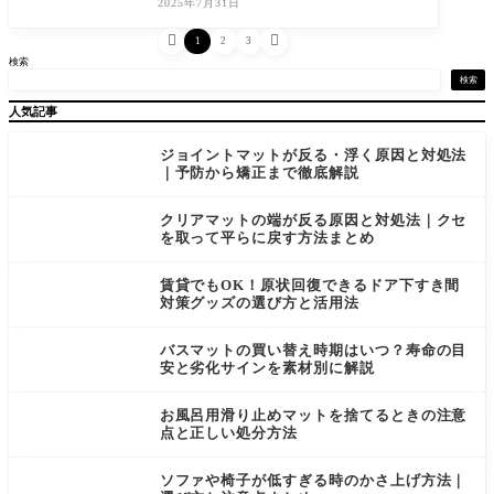
2025年7月31日
か？風水において、玄関は「気の入り口」
とされ、


1
2
3
検索
検索
人気記事
ジョイントマットが反る・浮く原因と対処法
｜予防から矯正まで徹底解説
クリアマットの端が反る原因と対処法｜クセ
を取って平らに戻す方法まとめ
賃貸でもOK！原状回復できるドア下すき間
対策グッズの選び方と活用法
バスマットの買い替え時期はいつ？寿命の目
安と劣化サインを素材別に解説
お風呂用滑り止めマットを捨てるときの注意
点と正しい処分方法
ソファや椅子が低すぎる時のかさ上げ方法｜