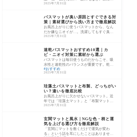
2025年7月31日
えない汚れが日々蓄積しています。「なん
となく
バスマット
バスマットが臭い原因とすぐできる対
策｜素材選びから洗い方まで徹底解説
お風呂上がりに使うバスマットから、なん
だか嫌なニオイが…。洗濯してもすぐ臭
2025年7月31日
う、干してもニオイが取れない、そんな悩
みを抱え
バスマット
速乾バスマットおすすめ10選｜カ
ビ・ニオイ対策に素材から選ぶ
バスマットは毎日使うものだからこそ、吸
水性と速乾性のバランスが重要です。乾き
おすすめ
にくいマットをそのまま使い続けると、カ
2025年7月31日
ビや生
バスマット
珪藻土バスマットと布製、どっちがい
い？違いを徹底比較
お風呂上がりに欠かせないバスマット。近
年では「珪藻土マット」と「布製マット」
2025年7月31日
の2大タイプが主流となり、どちらを選ぶか
迷っ
玄関マット
玄関マットと風水｜NGな色・柄と運
気を上げる選び方を徹底解説
「玄関にマットを敷くだけで運気が変わ
る」という話を耳にしたことはありません