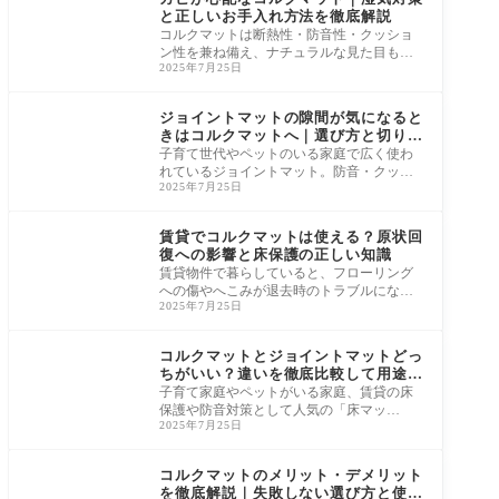
と正しいお手入れ方法を徹底解説
コルクマットは断熱性・防音性・クッショ
ン性を兼ね備え、ナチュラルな見た目も人
2025年7月25日
気の床材です。一方で「天然素材だからカ
ビやす
コルクマット
ジョイントマットの隙間が気になると
きはコルクマットへ｜選び方と切り替
え注意点
子育て世代やペットのいる家庭で広く使わ
れているジョイントマット。防音・クッシ
2025年7月25日
ョン性・床傷防止と多機能ですが、使い続
けるう
コルクマット
賃貸でコルクマットは使える？原状回
復への影響と床保護の正しい知識
賃貸物件で暮らしていると、フローリング
への傷やへこみが退去時のトラブルになる
2025年7月25日
のでは……と不安になる方も多いはず。椅
子の引
コルクマット
コルクマットとジョイントマットどっ
ちがいい？違いを徹底比較して用途別
に解説
子育て家庭やペットがいる家庭、賃貸の床
保護や防音対策として人気の「床マッ
2025年7月25日
ト」。なかでもよく選ばれるのがコルクマ
ットとジョ
コルクマット
コルクマットのメリット・デメリット
を徹底解説｜失敗しない選び方と使い