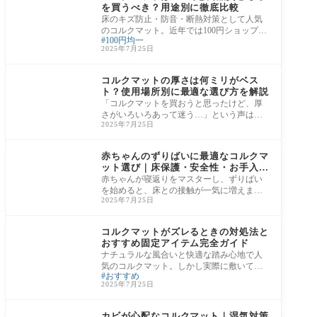
を買うべき？用途別に徹底比較
床のキズ防止・防音・断熱対策として人気
のコルクマット。近年では100円ショップで
100円均一
も手軽に手に入るようになり、「まず試し
2025年7月25日
てみた
コルクマット
コルクマットの厚さは何ミリがベス
ト？使用場所別に最適な選び方を解説
「コルクマットを買おうと思ったけど、厚
さがいろいろあって迷う…」という声はよ
2025年7月25日
く聞きます。実はコルクマットの快適さ・
防音性
コルクマット
赤ちゃんのずりばいに最適なコルクマ
ット選び｜床保護・安全性・お手入れ
方法まで解説
赤ちゃんが寝返りをマスターし、ずりばい
を始めると、床との接触が一気に増えま
2025年7月25日
す。この時期こそ、赤ちゃんの肌を守りな
がら床も
コルクマット
コルクマットがズレるときの対処法と
おすすめ固定アイテム完全ガイド
ナチュラルな風合いと快適な踏み心地で人
気のコルクマット。しかし実際に敷いてみ
おすすめ
ると、「ちょっと歩いただけでズレる」
2025年7月25日
「掃除機
コルクマット
カビが心配なコルクマット｜湿気対策