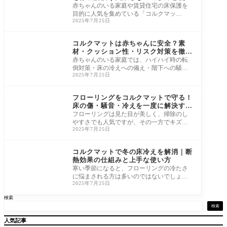
方
赤ちゃんのいる家庭や賃貸住宅の床保護を
目的に人気を集めている「コルクマッ
2025年7月25日
ト」。自然素材ならではの温もりと、防
音・断熱・ク
コルクマット
コルクマットは赤ちゃんに安全？素
材・クッション性・リスク対策を徹底
検証
赤ちゃんのいる家庭では、ハイハイ時の転
倒対策・床の冷えへの備え・階下への騒音
2025年7月25日
など、床環境に関する悩みが次々と出てき
ます。
コルクマット
フローリングをコルクマットで守る！
床の傷・騒音・冷えを一度に解決する
方法
フローリングは見た目が美しく、掃除のし
やすさでも人気ですが、その一方でキズや
2025年7月25日
騒音、底冷えといったトラブルとも隣り合
わせで
コルクマット
コルクマットで冬の床冷えを解消｜断
熱効果の仕組みと上手な使い方
寒い季節になると、フローリングの冷たさ
に悩まされる方は多いのではないでしょう
2025年7月25日
か。エアコンで部屋を温めても、足元だけ
がじん
検索
検索
人気記事