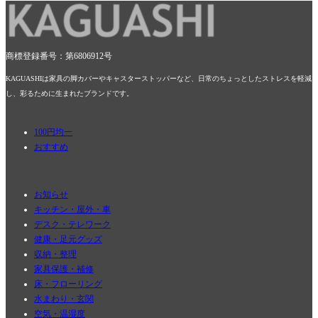
商標登録番号：第6806912号
KAGUASHIは家具の脚カバーやキャスターストッパーなど、日常のちょっとしたストレスを軽減
し、彩るために生まれたブランドです。
100円均一
おすすめ
お知らせ
キッチン・屋外・車
デスク・テレワーク
健康・足元グッズ
収納・整理
家具保護・補修
床・フローリング
水まわり・玄関
空気・温湿度