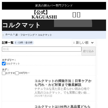
家具の脚カバー専門ブランド
【公式】


KAGUASHI
コルクマット
ホーム
床・フローリング
コルクマット

記事一覧
1 - 13件 / 全13件

絞り込み
カテゴリー
コルクマット
タグ
おすすめ
100円均一
コルクマット
コルクマットの掃除方法｜日常ケアか
ら汚れ・カビ対策まで徹底解説
ナチュラルな見た目と柔らかい踏み心地で
人気のコルクマット。でも実際に使い始め
2025年7月25日
ると、「掃除はどうすればいい？」「水に
弱いっ
コルクマット
コルクマットは100均と高品質どちら