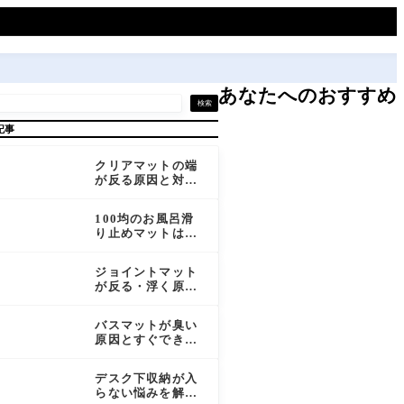
あなたへのおすすめ
検索
記事
クリアマットの端
が反る原因と対処
法｜クセを取って
平らに戻す方法ま
100均のお風呂滑
とめ
り止めマットはコ
スパ重視で使える
か？選び方と活用
ジョイントマット
法を解説
が反る・浮く原因
と対処法｜予防か
ら矯正まで徹底解
バスマットが臭い
説
原因とすぐできる
対策｜素材選びか
ら洗い方まで徹底
デスク下収納が入
解説
らない悩みを解決