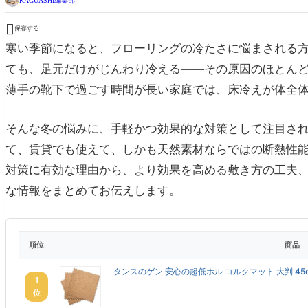
KAGUASHI編集部

保存する
寒い季節になると、フローリングの冷たさに悩まされる
ても、足元だけがじんわり冷える——その原因のほとん
薄手の靴下で過ごす時間が長い家庭では、床冷えが体全
そんな冬の悩みに、手軽かつ効果的な対策として注目さ
て、賃貸でも使えて、しかも天然素材ならではの断熱性
対策に有効な理由から、より効果を高める敷き方の工夫
な情報をまとめてお伝えします。
順位
商品
タンスのゲン 安心の超低ホル コルクマット 大判 45c
1
位