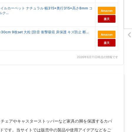
ルカーペット ナチュラル 幅315×奥行315×高さ8mm コ
Amazon
ルク...
楽天
m 9枚set 大粒 [防音 衝撃吸収 床保護 キズ防止 断...
Amazon
楽天
2026年6月11日時点の情報です
クスチェアやキャスターストッパーなど家具の脚を保護するカバ
ドです。当サイトでは販売中の製品や使用アイデアなどをご