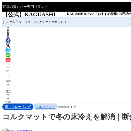
家具の脚カバー専門ブランド
【公式】KAGUASHI
KAGUASHIについて
おすすめ特集
100円均
ホーム
床・フローリング
コルクマット

SHARE:

コピー

保存

目次

印刷
床・フローリング
コルクマット
2026年6月11日
コルクマットで冬の床冷えを解消｜断