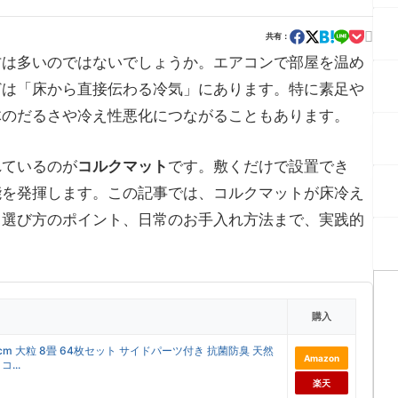

共有：
方は多いのではないでしょうか。エアコンで部屋を温め
どは「床から直接伝わる冷気」にあります。特に素足や
体のだるさや冷え性悪化につながることもあります。
れているのが
コルクマット
です。敷くだけで設置でき
能を発揮します。この記事では、コルクマットが床冷え
、選び方のポイント、日常のお手入れ方法まで、実践的
購入
m 大粒 8畳 64枚セット サイドパーツ付き 抗菌防臭 天然
Amazon
コ...
楽天