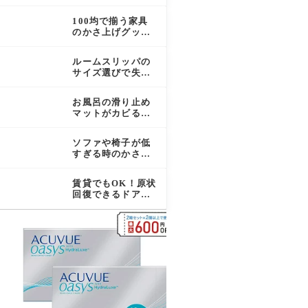
｜家具かさ上げで
スペースを確保す
100均で揃う家具
る方法
のかさ上げグッズ
｜種類・活用アイ
デア・注意点を解
ルームスリッパの
説
サイズ選びで失敗
しないポイント｜
足の測り方から素
お風呂の滑り止め
材別の注意点まで
マットがカビる原
因と正しいお手入
れ方法
ソファや椅子が低
すぎる時のかさ上
げ方法｜選び方と
注意点まとめ
賃貸でもOK！原状
回復できるドア下
すき間対策グッズ
の選び方と活用法