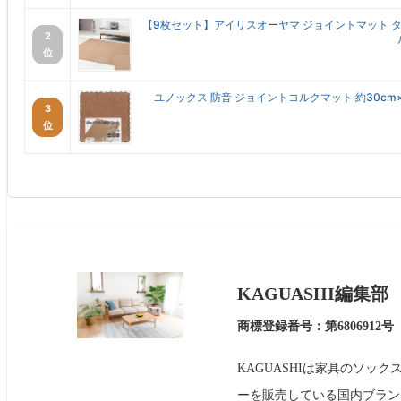
【9枚セット】アイリスオーヤマ ジョイントマット タイ
2
位
ユノックス 防音 ジョイントコルクマット 約30cm×30c
3
位
KAGUASHI編集部
商標登録番号：第6806912号
KAGUASHIは家具のソッ
ーを販売している国内ブラン