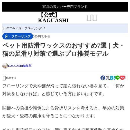
家具の脚カバー専門ブランド
【公式】


KAGUASHI
ホーム
床・フローリング

床・フローリング
2026年8月4日
ペット用防滑ワックスのおすすめ7選｜犬・
猫の足滑り対策で選ぶプロ推奨モデル
KAGUASHI編集部


保存する
フローリングで犬や猫が滑って踏ん張れない姿を見て、「何か
対策をしなければ」と感じている方は多いはずです。
関節への負担や転倒による骨折リスクを考えると、早めの対策
が愛犬・愛猫の健康を守ることにつながります。
ペット用防滑ワックスは、床に塗るだけで摩擦係数を高められ