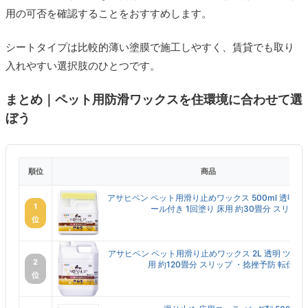
用の可否を確認することをおすすめします。
シートタイプは比較的薄い塗膜で施工しやすく、賃貸でも取り
入れやすい選択肢のひとつです。
まとめ｜ペット用防滑ワックスを住環境に合わせて選
ぼう
順位
商品
アサヒペン ペット用滑り止めワックス 500ml 透明 
1
ール付き 1回塗り 床用 約30畳分 スリップ ..
位
アサヒペン ペット用滑り止めワックス 2L 透明 ツヤあ
2
用 約120畳分 スリップ ・捻挫予防 転倒予防.
位