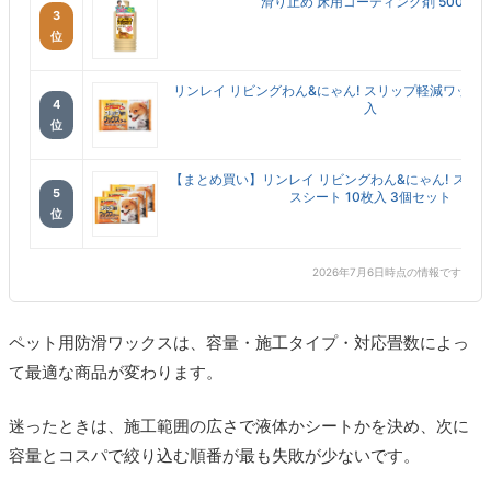
滑り止め 床用コーティング剤 500ml
3
位
リンレイ リビングわん&にゃん! スリップ軽減ワックス
4
入
位
【まとめ買い】リンレイ リビングわん&にゃん! スリ
5
スシート 10枚入 3個セット
位
2026年7月6日時点の情報です
ペット用防滑ワックスは、容量・施工タイプ・対応畳数によっ
て最適な商品が変わります。
迷ったときは、施工範囲の広さで液体かシートかを決め、次に
容量とコスパで絞り込む順番が最も失敗が少ないです。