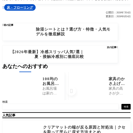
床・フローリング

公開日：
2026年7月4日
更新日：
2026年8月4日

前の記事
除湿シートとは？選び方・特徴・人気モ
デルを徹底解説
次の記事

【2026年最新】冷感スリッパ人気7選｜
夏・接触冷感別に徹底比較
あなたへのおすすめ
100均の
家具のか
お風呂滑
さ上げ高
り止めマ
さの目安
お風呂場
家具の高

ットはコ
｜用途別
は家の中
さが少し
スパ重視
に選ぶ最
でも転倒
だけ合わ
検索
で使える
適な調整
事故が起
ない――
か？選び
ガイド
きやすい
そんなと
検索
方と活用
場所のひ
きに役立
人気記事
法を解説
とつで
つのが
す。濡れ
「かさ上
た床や石
げアイテ
クリアマットの端が反る原因と対処法｜クセ
けんカス
ム」で
を取って平らに戻す方法まとめ