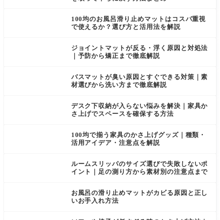
の影響で
す。しか
足元が滑
し、「何
100均のお風呂滑り止めマットはコスパ重視
りやすく
センチ上
で使えるか？選び方と活用法を解説
なり、高
げればい
齢の家族
いの？」
や
「上
ジョイントマットが反る・浮く原因と対処法
｜予防から矯正まで徹底解説
バスマットが臭い原因とすぐできる対策｜素
材選びから洗い方まで徹底解説
デスク下収納が入らない悩みを解決｜家具か
さ上げでスペースを確保する方法
100均で揃う家具のかさ上げグッズ｜種類・
活用アイデア・注意点を解説
ルームスリッパのサイズ選びで失敗しないポ
イント｜足の測り方から素材別の注意点まで
お風呂の滑り止めマットがカビる原因と正し
いお手入れ方法