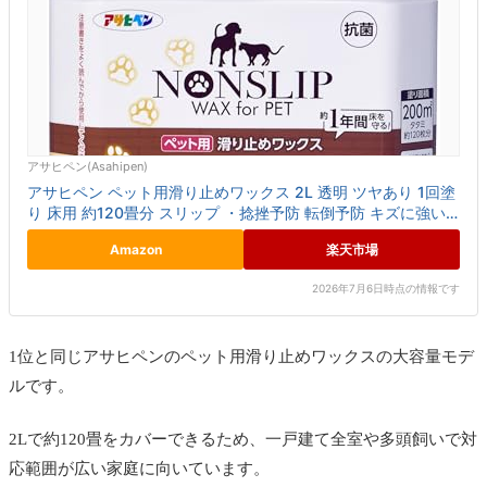
アサヒペン(Asahipen)
アサヒペン ペット用滑り止めワックス 2L 透明 ツヤあり 1回塗
り 床用 約120畳分 スリップ ・捻挫予防 転倒予防 キズに強い
おしっこに強い 抗菌剤配合 日本製
Amazon
楽天市場
2026年7月6日時点の情報です
1位と同じアサヒペンのペット用滑り止めワックスの大容量モデ
ルです。
2Lで約120畳をカバーできるため、一戸建て全室や多頭飼いで対
応範囲が広い家庭に向いています。