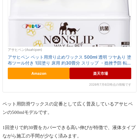
アサヒペン(Asahipen)
アサヒペン ペット用滑り止めワックス 500ml 透明 ツヤあり 塗
布ツール付き 1回塗り 床用 約30畳分 スリップ ・捻挫予防 転
倒予防 キズに強い おしっこに強い 抗菌剤配合...
Amazon
楽天市場
2026年7月6日時点の情報です
ペット用防滑ワックスの定番として広く普及しているアサヒペ
ンの500mlモデルです。
1回塗りで約30畳をカバーできる高い伸びが特徴で、液体タイプ
ながら施工の手間が少なく済みます。