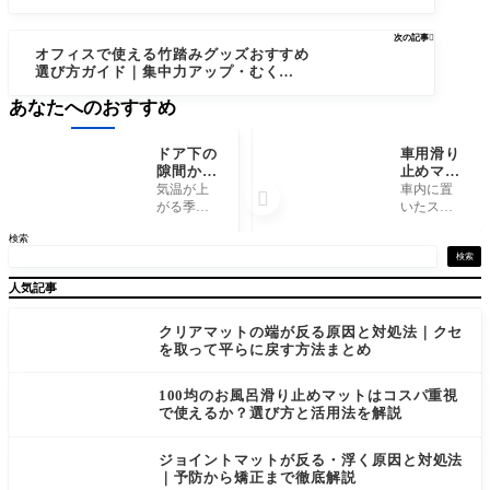
次の記事

オフィスで使える竹踏みグッズおすすめ
選び方ガイド｜集中力アップ・むくみ解
消に
あなたへのおすすめ
ドア下の
車用滑り
隙間から
止めマッ
の虫侵入
トを選ぶ
気温が上
車内に置

を防ぐ方
前に知っ
がる季節
いたスマ
法｜原因
ておきた
になる
ートフォ
検索
と対処法
い基準と
と、「い
ンや小物
を徹底解
注意点
つの間に
が走行中
検索
説
か虫が部
にズレて
人気記事
屋の中
しまう、
に…」と
トレーに
いう経験
入れたは
クリアマットの端が反る原因と対処法｜クセ
はありま
ずのもの
を取って平らに戻す方法まとめ
せんか？
がいつの
キッチン
間にかシ
100均のお風呂滑り止めマットはコスパ重視
や玄関付
ートに転
で使えるか？選び方と活用法を解説
近でよく
がってい
見かける
る――そ
コバ
ジョイントマットが反る・浮く原因と対処法
｜予防から矯正まで徹底解説