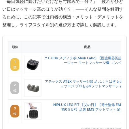
「毎日気軽に続けたいだけなら竹踏みで十分？」「疲れがひど
い日はマッサージ器のほうが効く？」——そんな疑問を解消す
るために、この記事では両者の構造・メリット・デメリットを
整理し、ライフスタイル別の選び方まで詳しく解説します。
順位
商品
YT-806 メディラボ(Medi Labo) 【医療機器認証
1
ージャー フットマッサージ機 コンパクト ..
位
アテックス ATEX マッサージ器 足 ふくらはぎ 足裏 
2
ッサージ プロもみ®フットマッサージャー AX.
位
NIPLUX LEG FIT 【父の日】【博士監修 EMS強
3
150％UP】足裏 EMS フットマット 足ツボ足.
位
2026年6月11日時点の情報です