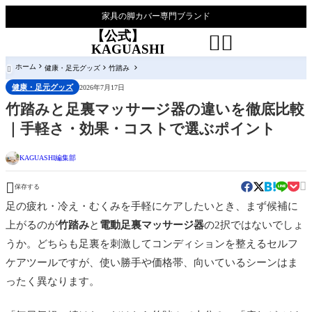
家具の脚カバー専門ブランド
【公式】


KAGUASHI
ホーム
健康・足元グッズ
竹踏み

健康・足元グッズ
2026年7月17日
竹踏みと足裏マッサージ器の違いを徹底比較
｜手軽さ・効果・コストで選ぶポイント
KAGUASHI編集部


保存する
足の疲れ・冷え・むくみを手軽にケアしたいとき、まず候補に
上がるのが
竹踏み
と
電動足裏マッサージ器
の2択ではないでしょ
うか。どちらも足裏を刺激してコンディションを整えるセルフ
ケアツールですが、使い勝手や価格帯、向いているシーンはま
ったく異なります。