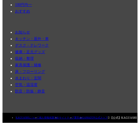
100円均一
おすすめ
お知らせ
キッチン・屋外・車
デスク・テレワーク
健康・足元グッズ
収納・整理
家具保護・補修
床・フローリング
水まわり・玄関
空気・温湿度
防音・防振・静音

【公式】KAGUASHI
KAGUASHIについて
個人情報保護方針
サイトマップ
運営会社
AMAZON公式ストア