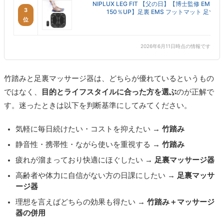
NIPLUX LEG FIT 【父の日】【博士監修 EMS強
3
150％UP】足裏 EMS フットマット 足ツボ足.
位
2026年6月11日時点の情報です
竹踏みと足裏マッサージ器は、どちらが優れているというもの
ではなく、
目的とライフスタイルに合った方を選ぶ
のが正解で
す。迷ったときは以下を判断基準にしてみてください。
気軽に毎日続けたい・コストを抑えたい →
竹踏み
静音性・携帯性・ながら使いを重視する →
竹踏み
疲れが溜まっており快適にほぐしたい →
足裏マッサージ器
高齢者や体力に自信がない方の日課にしたい →
足裏マッサ
ージ器
理想を言えばどちらの効果も得たい →
竹踏み＋マッサージ
器の併用