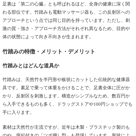
足裏は「第二の心臓」とも呼ばれるほど、全身の健康に深く関
わる部位です。竹踏みも電動マッサージ器も、この反射区への
アプローチという点では同じ目的を持っています。ただし、刺
激の質・強さ・アプローチ方法がそれぞれ異なるため、目的や
体の状態によって向き不向きが生まれます。
竹踏みの特徴・メリット・デメリット
竹踏みとはどんな道具か
竹踏みは、天然竹を半円形や板状にカットした伝統的な健康器
具です。素足で乗って体重をかけることで、足裏全体に圧がか
かり、反射区を刺激します。構造がシンプルなため、数百円か
ら入手できるものも多く、ドラッグストアや100円ショップでも
手に入ります。
素材は天然竹が主流ですが、近年は木製・プラスチック製のも
のや、突起付きの「ツボ押し型」も登場しています。形状によ