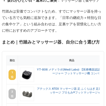
疲れがひどい日・週末のご褒美
：マッサージ器で集中ケア
竹踏みは安価でコンパクトなため、すでにマッサージ器を持っ
ている方でも気軽に追加できます。「日常の継続力＋特別な日
の集中ケア」という組み合わせは、足裏ケアを習慣化したい方
に特におすすめのアプローチです。
まとめ｜竹踏みとマッサージ器、自分に合う選び方
順位
商品
YT-806 メディラボ(Medi Labo) 【医療機器認証
1
ージャー フットマッサージ機 コンパクト ..
位
アテックス ATEX マッサージ器 足 ふくらはぎ 足裏 
2
ッサージ プロもみ®フットマッサージャー AX.
位