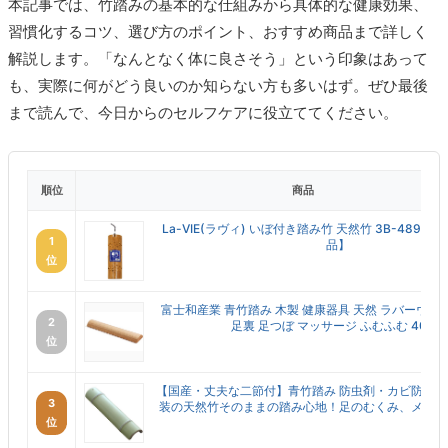
本記事では、竹踏みの基本的な仕組みから具体的な健康効果、
習慣化するコツ、選び方のポイント、おすすめ商品まで詳しく
解説します。「なんとなく体に良さそう」という印象はあって
も、実際に何がどう良いのか知らない方も多いはず。ぜひ最後
まで読んで、今日からのセルフケアに役立ててください。
順位
商品
La-VIE(ラヴィ) いぼ付き踏み竹 天然竹 3B-489
1
品】
位
富士和産業 青竹踏み 木製 健康器具 天然 ラバーウッ
2
足裏 足つぼ マッサージ ふむふむ 40cm
位
【国産・丈夫な二節付】青竹踏み 防虫剤・カビ防止
3
装の天然竹そのままの踏み心地！足のむくみ、メタボ防
位