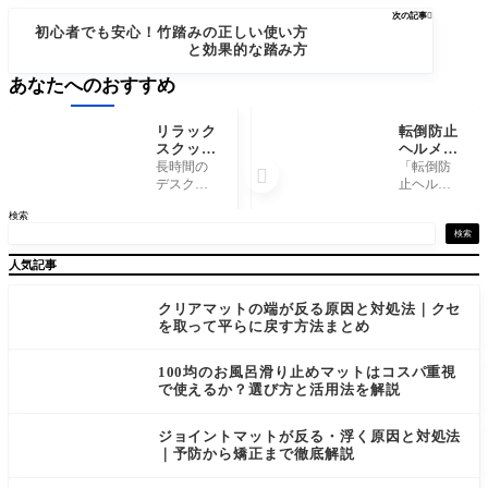
次の記事

初心者でも安心！竹踏みの正しい使い方
と効果的な踏み方
あなたへのおすすめ
リラック
転倒防止
スクッシ
ヘルメッ
ョンを選
トは本当
長時間の
「転倒防

ぶ前に知
に効果あ
デスクワ
止ヘルメ
っておき
る？失敗
ークや在
ットを買
検索
たい基準
例と対策
宅勤務
ったの
と注意点
を徹底解
で、腰や
に、子ど
検索
説
背中の疲
もがすぐ
人気記事
れを感じ
嫌がって
ていませ
外してし
んか。
まう」
クリアマットの端が反る原因と対処法｜クセ
「椅子が
「頭に当
を取って平らに戻す方法まとめ
硬くて集
たってい
中できな
なくて意
100均のお風呂滑り止めマットはコスパ重視
い」「姿
味がなか
で使えるか？選び方と活用法を解説
勢が崩れ
った」―
て肩こり
―そんな
が
失敗
ジョイントマットが反る・浮く原因と対処法
｜予防から矯正まで徹底解説