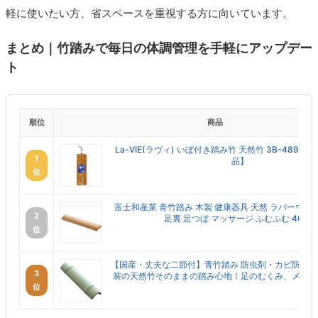
軽に使いたい方、省スペースを重視する方に向いています。
まとめ｜竹踏みで毎日の体調管理を手軽にアップデー
ト
順位
商品
La-VIE(ラヴィ) いぼ付き踏み竹 天然竹 3B-489
1
品】
位
富士和産業 青竹踏み 木製 健康器具 天然 ラバーウッ
2
足裏 足つぼ マッサージ ふむふむ 40cm
位
【国産・丈夫な二節付】青竹踏み 防虫剤・カビ防止
3
装の天然竹そのままの踏み心地！足のむくみ、メタボ防
位