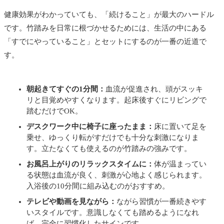
健康効果がわかっていても、「続けること」が最大のハードル
です。竹踏みを日常に根づかせるためには、生活の中にある
「すでにやっていること」とセットにするのが一番の近道で
す。
朝起きてすぐの1分間：
血流が促進され、頭がスッキ
リと目覚めやすくなります。起床後すぐにリビングで
踏むだけでOK。
デスクワーク中に椅子に座ったまま：
床に置いて足を
乗せ、ゆっくり転がすだけでも十分な刺激になりま
す。立たなくても使えるのが竹踏みの強みです。
お風呂上がりのリラックスタイムに：
体が温まってい
る状態は血流が良く、刺激が心地よく感じられます。
入浴後の10分間に組み込むのがおすすめ。
テレビや動画を見ながら：
ながら習慣が一番続きやす
いスタイルです。意識しなくても踏めるようになれ
ば、完全に習慣化したサインです。