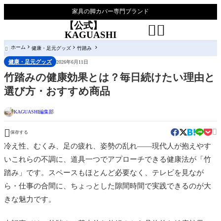
家具の脚カバー専門ブランド
【公式】


KAGUASHI
ホーム
健康・足元グッズ
竹踏み

健康・足元グッズ
2026年6月11日
竹踏みの健康効果とは？毎日続けたい理由と
選び方・おすすめ商品
KAGUASHI編集部


保存する
冷え性、むくみ、足の疲れ、姿勢の乱れ——現代人が抱えやす
いこれらの不調に、道具一つでアプローチできる健康法が「竹
踏み」です。スペースもほとんど必要なく、テレビを見なが
ら・仕事の合間に、ちょっとした隙間時間で実践できるのが大
きな魅力です。