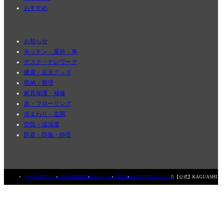
おすすめ
お知らせ
キッチン・屋外・車
デスク・テレワーク
健康・足元グッズ
収納・整理
家具保護・補修
床・フローリング
水まわり・玄関
空気・温湿度
防音・防振・静音

【公式】KAGUASHI
KAGUASHIについて
個人情報保護方針
サイトマップ
運営会社
AMAZON公式ストア