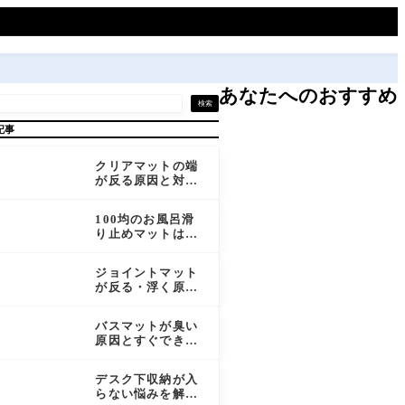
あなたへのおすすめ
検索
記事
クリアマットの端
が反る原因と対処
法｜クセを取って
平らに戻す方法ま
100均のお風呂滑
とめ
り止めマットはコ
スパ重視で使える
か？選び方と活用
ジョイントマット
法を解説
が反る・浮く原因
と対処法｜予防か
ら矯正まで徹底解
バスマットが臭い
説
原因とすぐできる
対策｜素材選びか
ら洗い方まで徹底
デスク下収納が入
解説
らない悩みを解決