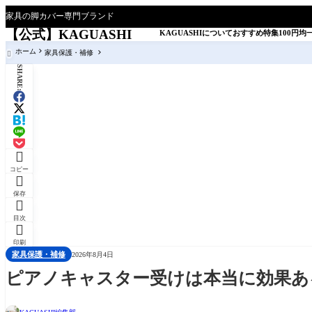
家具の脚カバー専門ブランド
【公式】KAGUASHI
KAGUASHIについて
おすすめ特集
100円均
ホーム
家具保護・補修

SHARE:

コピー

保存

目次

印刷
家具保護・補修
2026年8月4日
ピアノキャスター受けは本当に効果あ