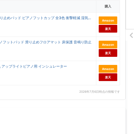
購入
 滑り止めパッド ピアノフットカップ 全3色 衝撃軽減 湿気...
Amazon
楽天
アノフットパッド 滑り止めフロアマット 床保護 音鳴り防止
Amazon
楽天
/黒 アップライトピアノ用 インシュレーター
Amazon
楽天
2026年7月6日時点の情報です