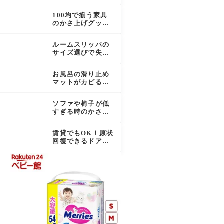
｜家具かさ上げで
スペースを確保す
100均で揃う家具
る方法
のかさ上げグッズ
｜種類・活用アイ
デア・注意点を解
ルームスリッパの
説
サイズ選びで失敗
しないポイント｜
足の測り方から素
お風呂の滑り止め
材別の注意点まで
マットがカビる原
因と正しいお手入
れ方法
ソファや椅子が低
すぎる時のかさ上
げ方法｜選び方と
注意点まとめ
賃貸でもOK！原状
回復できるドア下
すき間対策グッズ
の選び方と活用法