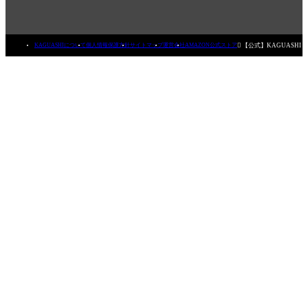

【公式】KAGUASHI
KAGUASHIについて
個人情報保護方針
サイトマップ
運営会社
AMAZON公式ストア