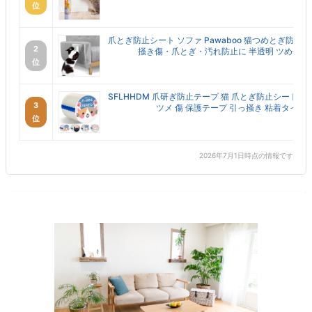
位
爪とぎ防止シート ソファ Pawaboo 猫つめとぎ防止
2
掻き傷・爪とぎ・汚れ防止に 半透明 ツめ傷保護シ
位
SFLHHDM 爪研ぎ防止テープ 猫 爪とぎ防止シート 訓
3
ツメ 傷 保護テープ 引っ掻き 粘着タイプ ..
位
2026年7月1日時点の情報です