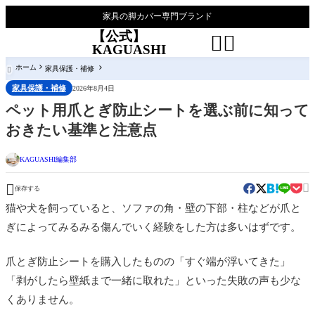
家具の脚カバー専門ブランド
【公式】


KAGUASHI
ホーム
家具保護・補修

家具保護・補修
2026年8月4日
ペット用爪とぎ防止シートを選ぶ前に知って
おきたい基準と注意点
KAGUASHI編集部


保存する
猫や犬を飼っていると、ソファの角・壁の下部・柱などが爪と
ぎによってみるみる傷んでいく経験をした方は多いはずです。
爪とぎ防止シートを購入したものの「すぐ端が浮いてきた」
「剥がしたら壁紙まで一緒に取れた」といった失敗の声も少な
くありません。