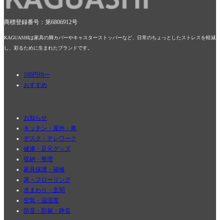
商標登録番号：第6806912号
KAGUASHIは家具の脚カバーやキャスターストッパーなど、日常のちょっとしたストレスを軽減
し、彩るために生まれたブランドです。
100円均一
おすすめ
お知らせ
キッチン・屋外・車
デスク・テレワーク
健康・足元グッズ
収納・整理
家具保護・補修
床・フローリング
水まわり・玄関
空気・温湿度
防音・防振・静音