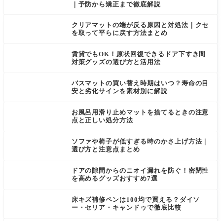
ングや冷
イントマ
｜予防から矯正まで徹底解説
たいタイ
ット。し
ルの上で
かし、長
クリアマットの端が反る原因と対処法｜クセ
は、料理
く使って
を取って平らに戻す方法まとめ
のたびに
いると弾
疲労が
力がなく
賃貸でもOK！原状回復できるドア下すき間
対策グッズの選び方と活用法
バスマットの買い替え時期はいつ？寿命の目
安と劣化サインを素材別に解説
お風呂用滑り止めマットを捨てるときの注意
点と正しい処分方法
ソファや椅子が低すぎる時のかさ上げ方法｜
選び方と注意点まとめ
ドアの隙間からのニオイ漏れを防ぐ！密閉性
を高めるグッズおすすめ7選
床キズ補修ペンは100均で買える？ダイソ
ー・セリア・キャンドゥで徹底比較