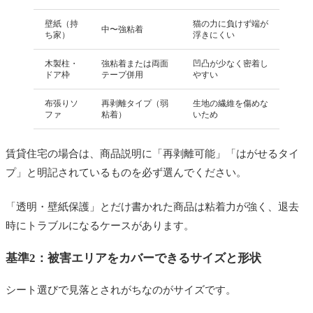
壁紙（持
猫の力に負けず端が
中〜強粘着
ち家）
浮きにくい
木製柱・
強粘着または両面
凹凸が少なく密着し
ドア枠
テープ併用
やすい
布張りソ
再剥離タイプ（弱
生地の繊維を傷めな
ファ
粘着）
いため
賃貸住宅の場合は、商品説明に「再剥離可能」「はがせるタイ
プ」と明記されているものを必ず選んでください。
「透明・壁紙保護」とだけ書かれた商品は粘着力が強く、退去
時にトラブルになるケースがあります。
基準2：被害エリアをカバーできるサイズと形状
シート選びで見落とされがちなのがサイズです。