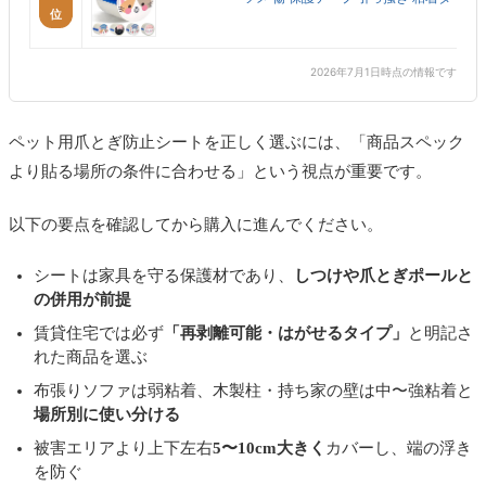
位
2026年7月1日時点の情報です
ペット用爪とぎ防止シートを正しく選ぶには、「商品スペック
より貼る場所の条件に合わせる」という視点が重要です。
以下の要点を確認してから購入に進んでください。
シートは家具を守る保護材であり、
しつけや爪とぎポールと
の併用が前提
賃貸住宅では必ず
「再剥離可能・はがせるタイプ」
と明記さ
れた商品を選ぶ
布張りソファは弱粘着、木製柱・持ち家の壁は中〜強粘着と
場所別に使い分ける
被害エリアより上下左右
5〜10cm大きく
カバーし、端の浮き
を防ぐ