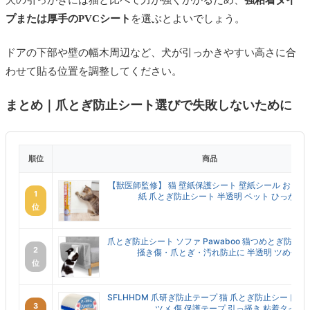
プまたは厚手のPVCシート
を選ぶとよいでしょう。
ドアの下部や壁の幅木周辺など、犬が引っかきやすい高さに合
わせて貼る位置を調整してください。
まとめ｜爪とぎ防止シート選びで失敗しないために
順位
商品
【獣医師監修】 猫 壁紙保護シート 壁紙シール おしゃ
1
紙 爪とぎ防止シート 半透明 ペット ひっかき 防止
位
爪とぎ防止シート ソファ Pawaboo 猫つめとぎ防止
2
掻き傷・爪とぎ・汚れ防止に 半透明 ツめ傷保護シ
位
SFLHHDM 爪研ぎ防止テープ 猫 爪とぎ防止シート 訓
3
ツメ 傷 保護テープ 引っ掻き 粘着タイプ ..