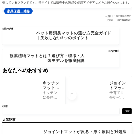
売しているブランドです。当サイトでは販売中の製品や使用アイデアなどをご紹介いたします。
家具保護・補修

公開日：
2026年6月28日
更新日：
2026年8月4日

前の記事
ペット用消臭マットの選び方完全ガイド
｜失敗しない5つのポイント
次の記事

観葉植物マットとは？選び方・特徴・人
気モデルを徹底解説
あなたへのおすすめ
キッチン
ジョイン
マットと
トマット
は？選び
の寿命
キッチン
子育て世

方・特
は？買い
に長時間
帯やペッ
徴・人気
替え時期
立ってい
トのいる
検索
モデルを
のサイン
ると、足
家庭、フ
徹底解説
と長持ち
腰の疲れ
ローリン
検索
させるコ
が気にな
グ保護・
人気記事
ツ
ってきま
防音対策
す。 硬い
として人
フローリ
気のジョ
ジョイントマットが反る・浮く原因と対処法