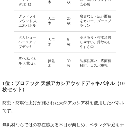
木
枚
WTD-12
安心感
グッドライ
腐食なし・広い面積
人工
25
フウッド 人
をカバー、ダークブ
木
枚
工木パネル
ラウン
タカショー
高さあり・排水清掃
人工
9
ベースアッ
しやすい、掃除のし
木
枚
プデッキ
やすさ◎
炭化木パネ
炭化
30
防腐性高い・広面積
ル 30枚セッ
木
枚
対応、コスパ重視
ト
1位：プロテック 天然アカシアウッドデッキパネル（10
枚セット）
防虫・防腐仕上げが施された天然アカシア材を使用したパネル
です。
無垢材ならではの存在感ある木目が楽しめ、ベランダや庭をナ