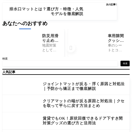
次の記事

排水口マットとは？選び方・特徴・人気
モデルを徹底解説
あなたへのおすすめ
防災用滑
車用隙間
り止めシ
クッショ
ートのメ
ンの選び
地震対策
車のシー

リット・
方完全ガ
として
トとコン
デメリッ
イド｜失
「防災用
ソールボ
検索
ト｜後悔
敗しない
滑り止め
ックスの
しないた
5つのポ
シート」
間に、ス
検索
めの注意
イント
を検討し
マートフ
人気記事
点
ているけ
ォンや小
れど、本
銭、カギ
当に効果
などが落
ジョイントマットが反る・浮く原因と対処法
があるの
ちてしま
｜予防から矯正まで徹底解説
か、床に
って困っ
跡が残ら
た経験は
クリアマットの端が反る原因と対処法｜クセ
ないか、
ありませ
を取って平らに戻す方法まとめ
どれを選
んか。 走
べばいい
行中に
の
賃貸でもOK！原状回復できるドア下すき間
対策グッズの選び方と活用法