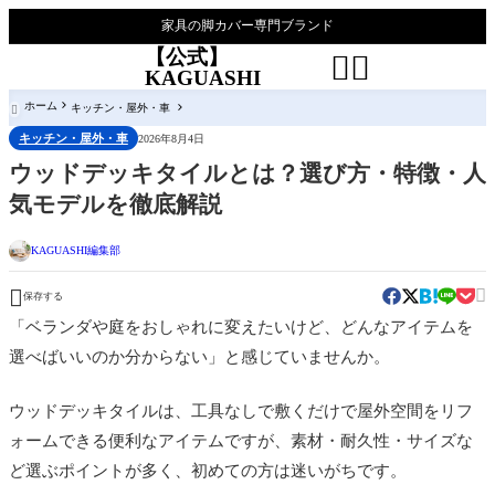
家具の脚カバー専門ブランド
【公式】


KAGUASHI
ホーム
キッチン・屋外・車

キッチン・屋外・車
2026年8月4日
ウッドデッキタイルとは？選び方・特徴・人
気モデルを徹底解説
KAGUASHI編集部


保存する
「ベランダや庭をおしゃれに変えたいけど、どんなアイテムを
選べばいいのか分からない」と感じていませんか。
ウッドデッキタイルは、工具なしで敷くだけで屋外空間をリフ
ォームできる便利なアイテムですが、素材・耐久性・サイズな
ど選ぶポイントが多く、初めての方は迷いがちです。