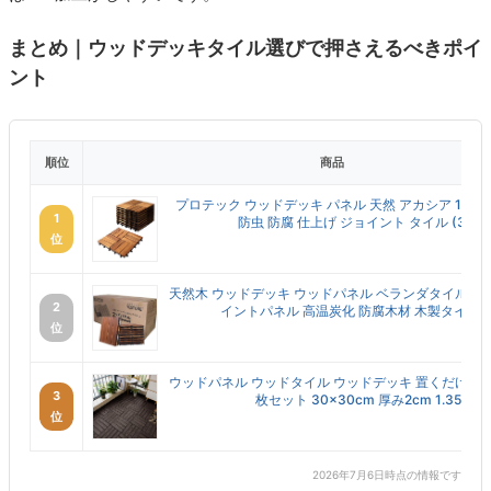
まとめ｜ウッドデッキタイル選びで押さえるべきポイ
ント
順位
商品
プロテック ウッドデッキ パネル 天然 アカシア 10枚
1
防虫 防腐 仕上げ ジョイント タイル (3枚回.
位
天然木 ウッドデッキ ウッドパネル ベランダタイル 30
2
イントパネル 高温炭化 防腐木材 木製タイル 敷く
位
ウッドパネル ウッドタイル ウッドデッキ 置くだけ 人工
3
枚セット 30×30cm 厚み2cm 1.35平...
位
2026年7月6日時点の情報です