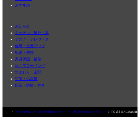
おすすめ
お知らせ
キッチン・屋外・車
デスク・テレワーク
健康・足元グッズ
収納・整理
家具保護・補修
床・フローリング
水まわり・玄関
空気・温湿度
防音・防振・静音

【公式】KAGUASHI
KAGUASHIについて
個人情報保護方針
サイトマップ
運営会社
AMAZON公式ストア