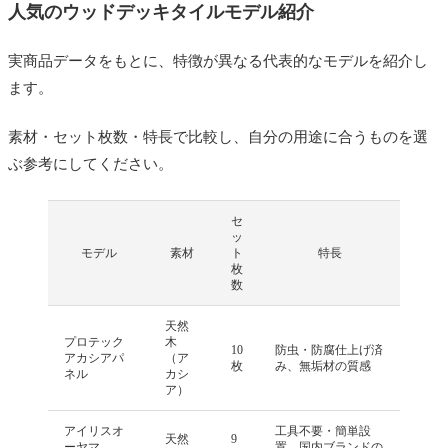
人気のウッドデッキタイルモデル紹介
実商品データをもとに、特徴が異なる代表的なモデルを紹介し
ます。
素材・セット枚数・特長で比較し、自分の用途に合うものを選
ぶ参考にしてください。
セ
ッ
モデル
素材
ト
特長
枚
数
天然
プロテック
木
10
防虫・防腐仕上げ済
アカシアパ
（ア
枚
み、無垢材の質感
ネル
カシ
ア）
アイリスオ
工具不要・簡単設
天然
9
ーヤマ
置、国内ブランドの