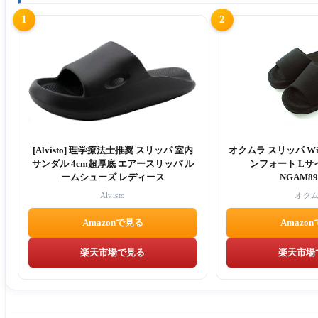
1
2
[Alvisto] 理学療法士推奨 スリッパ 室内
オクムラ スリッパ W
サンダル 4cm超厚底 エアースリッパ ル
ンフォート Lサ
ームシューズ レディース
NGAM89
Alvisto
オク
Amazonで見る
Amazo
楽天市場で見る
楽天市場