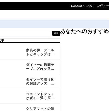
KAGUASHIについて
100円均一
あなたへのおすすめ
検索
記事
家具の脚、フェル
トとキャップはど
ちらが床にやさし
い？
ダイソーの隙間テ
ープ、どれを選
ぶ？厚みと幅で効
き目が変わる
ダイソーで揃う床
の保護グッズ｜
脚・床・扉まわり
を一覧に
ジョイントマット
が反る・浮く原因
と対処法｜予防か
ら矯正まで徹底解
クリアマットの端
説