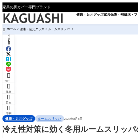
家具の脚カバー専門ブランド
健康・足元グッズ
家具保護・補修
床・フ
ホーム
健康・足元グッズ
ルームスリッパ

SHARE:

コピー

保存

目次

印刷
健康・足元グッズ
ルームスリッパ
2026年8月8日
冷え性対策に効く冬用ルームスリッパ