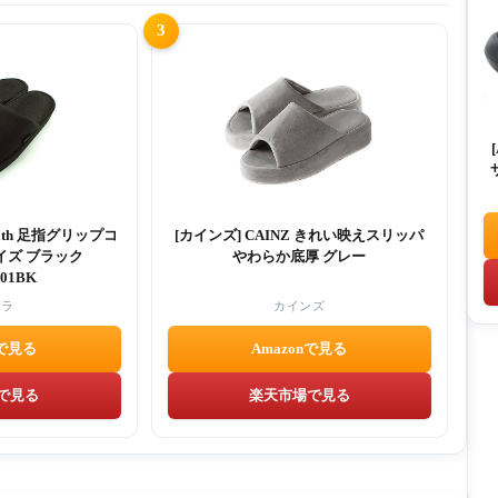
3
ith 足指グリップコ
[カインズ] CAINZ きれい映えスリッパ
イズ ブラック
やわらか底厚 グレー
01BK
ムラ
カインズ
nで見る
Amazonで見る
で見る
楽天市場で見る