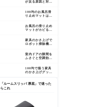
が反る原因と対処
法｜クセを取って
平らに戻す方法ま
100均のお風呂滑
とめ
り止めマットはコ
スパ重視で使える
か？選び方と活用
お風呂の滑り止め
法を解説
マットがカビる原
因と正しいお手入
れ方法
家具のかさ上げで
ロボット掃除機が
スムーズに通れる
家にする方法
室内ドアの隙間を
ふさぐと空調効率
はどう変わる？仕
組みと対策を徹底
100均で揃う家具
解説
のかさ上げグッズ
｜種類・活用アイ
デア・注意点を解
説
「ルームスリッパ 厚底」で迷った
らこれ