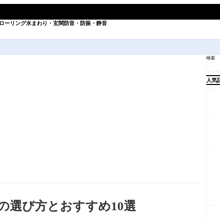
ローリング
水まわり・玄関
防音・防振・静音
検索
人気
の選び方とおすすめ10選