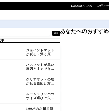
KAGUASHIについて
100円均一
あなたへのおすすめ
検索
記事
ジョイントマット
が反る・浮く原因
と対処法｜予防か
ら矯正まで徹底解
バスマットが臭い
説
原因とすぐできる
対策｜素材選びか
ら洗い方まで徹底
クリアマットの端
解説
が反る原因と対処
法｜クセを取って
平らに戻す方法ま
ルームスリッパの
とめ
サイズ選びで失敗
しないポイント｜
足の測り方から素
100均のお風呂滑
材別の注意点まで