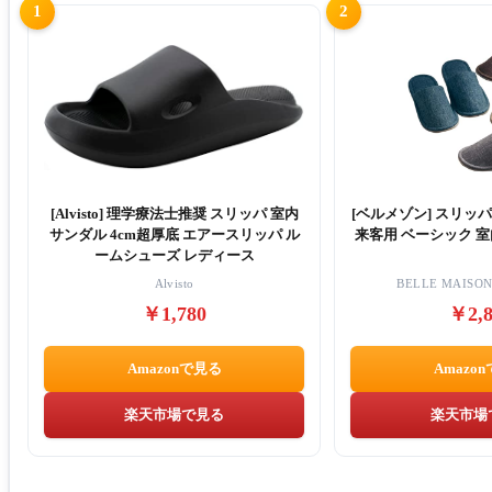
1
2
[Alvisto] 理学療法士推奨 スリッパ 室内
[ベルメゾン] スリッパ
サンダル 4cm超厚底 エアースリッパ ル
来客用 ベーシック 
ームシューズ レディース
Alvisto
BELLE MAIS
￥1,780
￥2,8
Amazonで見る
Amazo
楽天市場で見る
楽天市場