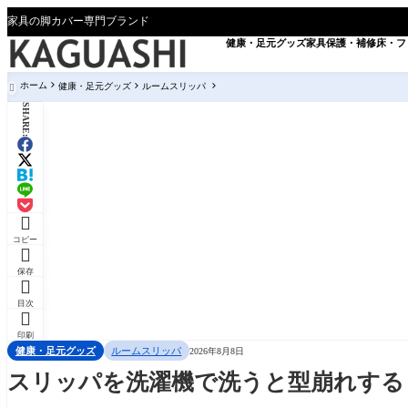
家具の脚カバー専門ブランド
健康・足元グッズ
家具保護・補修
床・フ
ホーム
健康・足元グッズ
ルームスリッパ

SHARE:

コピー

保存

目次

印刷
健康・足元グッズ
ルームスリッパ
2026年8月8日
スリッパを洗濯機で洗うと型崩れする