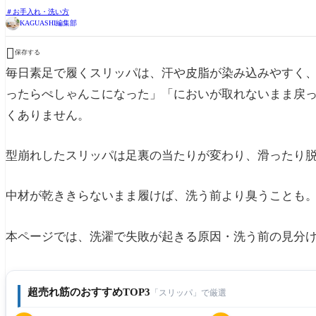
お手入れ・洗い方
KAGUASHI編集部

保存する
毎日素足で履くスリッパは、汗や皮脂が染み込みやすく
ったらぺしゃんこになった」「においが取れないまま戻
くありません。
型崩れしたスリッパは足裏の当たりが変わり、滑ったり
中材が乾ききらないまま履けば、洗う前より臭うことも
本ページでは、洗濯で失敗が起きる原因・洗う前の見分
超売れ筋のおすすめTOP3
「スリッパ」で厳選