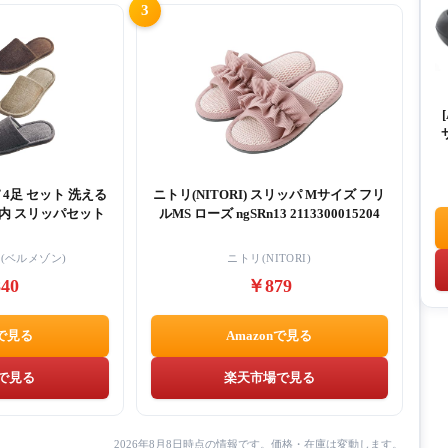
3
 4足 セット 洗える
ニトリ(NITORI) スリッパ Mサイズ フリ
室内 スリッパセット
ルMS ローズ ngSRn13 2113300015204
ON(ベルメゾン)
ニトリ(NITORI)
40
￥879
nで見る
Amazonで見る
で見る
楽天市場で見る
2026年8月8日時点の情報です。価格・在庫は変動します。