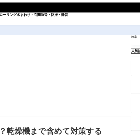
ローリング
水まわり・玄関
防音・防振・静音
検索
人気
？乾燥機まで含めて対策する