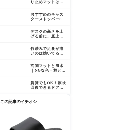
り止めマットはコ
スパ重視で使える
か？選び方と活用
おすすめのキャス
法を解説
ターストッパー8選
｜地震対策・傷防
止・防音対策に
デスクの高さを上
げる前に、底上げ
幅と足元の収納を
決めておく
竹踏みで足裏が痛
いのは効いてる証
拠？初心者が知っ
ておきたい痛みの
玄関マットと風水
正体と正しい使い
｜NGな色・柄と運
方
気を上げる選び方
を徹底解説
賃貸でもOK！原状
回復できるドア下
すき間対策グッズ
の選び方と活用法
この記事のイチオシ