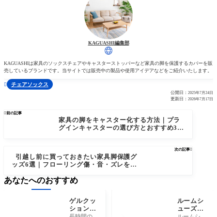
KAGUASHI編集部
KAGUASHIは家具のソックスチェアやキャスターストッパーなど家具の脚を保護するカバーを販
売しているブランドです。当サイトでは販売中の製品や使用アイデアなどをご紹介いたします。
チェアソックス

公開日：
2025年7月24日
更新日：
2026年7月17日

前の記事
家具の脚をキャスター化する方法｜プラ
グインキャスターの選び方とおすすめ3タ
イプ
次の記事

引越し前に買っておきたい家具脚保護グ
ッズ6選｜フローリング傷・音・ズレを防
ぐ
あなたへのおすすめ
ゲルクッ
ルームシ
ションを
ューズの
選ぶ前に
寿命はど
長時間の
ルームシ