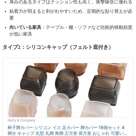
厚みのあるタイプはクッション性も高く、衝撃吸収に優れる
粘着力が弱まると剥がれやすいため、定期的な貼り替えが必
要
向いている家具
：テーブル・棚・ソファなど比較的移動頻度
が低い家具
タイプ2：シリコンキャップ（フェルト底付き）
Natty & Company
椅子脚カバー シリコン イス 足カバー 脚カバー 16個セット 4
脚分 キャップ 丸型 丸脚 角脚 正方形 長方形 おしゃれ 可愛い