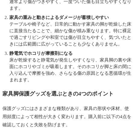
通常より傷がつきやすく、一度ついた傷も目立ちやすくなり
ます。
家具の重みと動きによるダメージが蓄積しやすい
テーブルや椅子など、日常的に動かす家具の脚が乾燥した床
に直接当たることで、細かな傷が積み重なります。特に裸足
で過ごすリビングや和室では傷が目立ちやすく、気づいたと
きには広範囲に広がっていることも少なくありません。
静電気でホコリが摩擦剤になる
床が乾燥すると静電気が発生しやすくなり、家具脚の裏や床
面にホコリやゴミが吸着します。そのホコリが脚と床の間に
入り込んで摩擦を強め、さらなる傷の原因となる悪循環が生
まれます。
家具脚保護グッズを選ぶときの4つのポイント
保護グッズにはさまざまな種類があり、家具の形状や床材、使
用頻度によって相性が大きく変わります。購入前に以下の4点を
確認しておくと失敗を防げます。