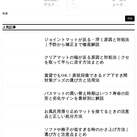

知ってお
れくら
デスクワ
ューズは
きたい基
い？買い
ークや在
毎日履く
検索
準と注意
替えのサ
宅勤務
アイテム
点
インと長
で、座っ
だからこ
検索
持ちさせ
ているだ
そ、「い
人気記事
るコツ
けで腰や
つ買い替
お尻が痛
えればい
くなった
い？」
ジョイントマットが反る・浮く原因と対処法
経験はあ
「まだ使
｜予防から矯正まで徹底解説
りません
える？」
か。 そん
と迷いが
クリアマットの端が反る原因と対処法｜クセ
な悩みを
ちです。
を取って平らに戻す方法まとめ
解決する
履き心地
アイテム
が落ちて
き
賃貸でもOK！原状回復できるドア下すき間
対策グッズの選び方と活用法
バスマットの買い替え時期はいつ？寿命の目
安と劣化サインを素材別に解説
お風呂用滑り止めマットを捨てるときの注意
点と正しい処分方法
ソファや椅子が低すぎる時のかさ上げ方法｜
選び方と注意点まとめ