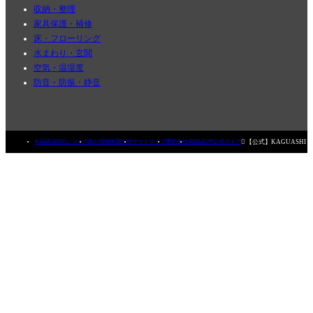
収納・整理
家具保護・補修
床・フローリング
水まわり・玄関
空気・温湿度
防音・防振・静音

【公式】KAGUASHI
KAGUASHIについて
個人情報保護方針
サイトマップ
運営会社
AMAZON公式ストア