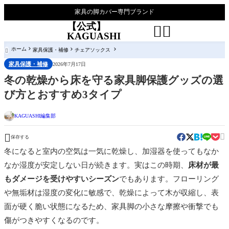
家具の脚カバー専門ブランド
【公式】


KAGUASHI
ホーム
家具保護・補修
チェアソックス

家具保護・補修
2026年7月17日
冬の乾燥から床を守る家具脚保護グッズの選
び方とおすすめ3タイプ
KAGUASHI編集部


保存する
冬になると室内の空気は一気に乾燥し、加湿器を使ってもなか
なか湿度が安定しない日が続きます。実はこの時期、
床材が最
もダメージを受けやすいシーズン
でもあります。フローリング
や無垢材は湿度の変化に敏感で、乾燥によって木が収縮し、表
面が硬く脆い状態になるため、家具脚の小さな摩擦や衝撃でも
傷がつきやすくなるのです。