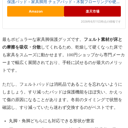
保護パッド - 家具脚用 チェアパッド - 木製フローリングや硬材
床の保護に最適 - 最良の床保護パッド！【...
Amazon
楽天市場
2026年6月11日時点の情報です
最もポピュラーな家具脚保護グッズです。
フェルト素材が床と
の摩擦を吸収・分散
してくれるため、乾燥して硬くなった床で
も家具をスムーズに動かせます。100円ショップから専門メーカ
ーまで幅広く展開されており、手軽に試せるのが最大のメリッ
トです。
ただし、フェルトパッドは
消耗品
であることを忘れないように
しましょう。すり減ったパッドは保護機能をほぼ失い、かえっ
て傷の原因になることがあります。冬前のタイミングで状態を
確認し、すり減っていたら迷わず交換するのがベストです。
丸脚・角脚どちらにも対応できる形状が豊富