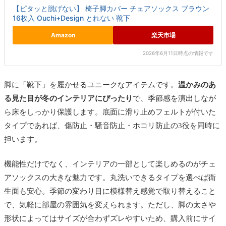
【ピタッと脱げない】 椅子脚カバー チェアソックス ブラウン
16枚入 Ouchi+Design とれない 靴下
Amazon
楽天市場
2026年6月11日時点の情報です
脚に「靴下」を履かせるユニークなアイテムです。
温かみのあ
る見た目が冬のインテリアにぴったり
で、季節感を演出しなが
ら床をしっかり保護します。底面に滑り止めフェルトが付いた
タイプであれば、傷防止・騒音防止・ホコリ防止の3役を同時に
担います。
機能性だけでなく、インテリアの一部として楽しめるのがチェ
アソックスの大きな魅力です。丸洗いできるタイプを選べば衛
生面も安心。季節の変わり目に模様替え感覚で取り替えること
で、気軽に部屋の雰囲気を変えられます。ただし、脚の太さや
形状によってはサイズが合わずズレやすいため、購入前にサイ