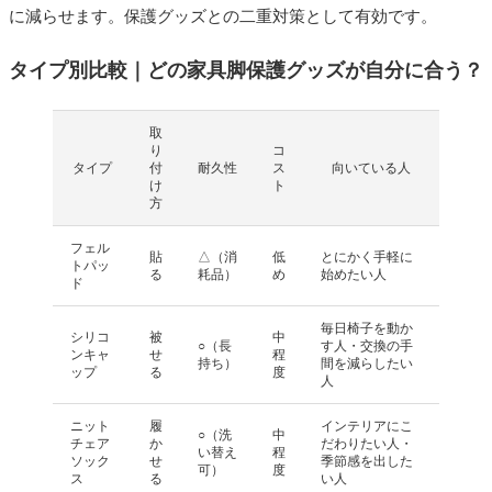
に減らせます。保護グッズとの二重対策として有効です。
タイプ別比較｜どの家具脚保護グッズが自分に合う？
取
り
コ
タイプ
付
耐久性
ス
向いている人
け
ト
方
フェル
貼
△（消
低
とにかく手軽に
トパッ
る
耗品）
め
始めたい人
ド
毎日椅子を動か
シリコ
被
中
○（長
す人・交換の手
ンキャ
せ
程
持ち）
間を減らしたい
ップ
る
度
人
ニット
履
インテリアにこ
○（洗
中
チェア
か
だわりたい人・
い替え
程
ソック
せ
季節感を出した
可）
度
ス
る
い人