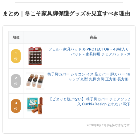
まとめ｜冬こそ家具脚保護グッズを見直すべき理由
順位
商品
フェルト家具パッド X-PROTECTOR - 48枚入り 
1
パッド - 家具脚用 チェアパッド - 木製...
位
椅子脚カバー シリコン イス 足カバー 脚カバー 16個セ
2
ャップ 丸型 丸脚 角脚 正方形 長方形 おし..
位
【ピタッと脱げない】 椅子脚カバー チェアソックス ブ
3
入 Ouchi+Design とれない 靴下
位
2026年6月11日時点の情報です