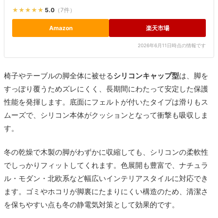
かわいい 脱げにくい 脚キャップ チェアソック...
★★★★★
5.0
（7件）
Amazon
楽天市場
2026年6月11日時点の情報です
椅子やテーブルの脚全体に被せる
シリコンキャップ型
は、脚を
すっぽり覆うためズレにくく、長期間にわたって安定した保護
性能を発揮します。底面にフェルトが付いたタイプは滑りもス
ムーズで、シリコン本体がクッションとなって衝撃も吸収しま
す。
冬の乾燥で木製の脚がわずかに収縮しても、シリコンの柔軟性
でしっかりフィットしてくれます。色展開も豊富で、ナチュラ
ル・モダン・北欧系など幅広いインテリアスタイルに対応でき
ます。ゴミやホコリが脚裏にたまりにくい構造のため、清潔さ
を保ちやすい点も冬の静電気対策として効果的です。