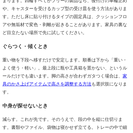
まります。四輪すべてがフリーの製品なら、後付けの車輪止め
や、キャスターを受けるカップ型の受け皿を使う方法がありま
す。ただし床に貼り付けるタイプの固定具は、クッションフロ
アや無垢材で変色・剥離が起きることがあります。家具の裏な
ど目立たない場所で先に試してください。
ぐらつく・傾くとき
重い物を下段へ移すだけで安定します。順番は下から「重い・
よく使う・軽い」。最上段に瓶や工具箱を置かない、というル
ールだけでも違います。脚の高さが合わずガタつく場合は、
家
具のかさ上げアイテムで高さを調整する方法
も選択肢になりま
す。
中身が探せないとき
減らす。これが先です。そのうえで、段の中を縦に仕切りま
す。書類やファイル、袋物は寝かせず立てる。トレーの中で細