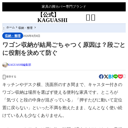
家具の脚カバー専門ブランド
【公式】


KAGUASHI
ホーム
収納・整理

収納・整理
2026年8月8日
ワゴン収納が結局ごちゃつく原因は？段ごと
に役割を決めて防ぐ
KAGUASHI編集部


保存する
キッチンやデスク横、洗面所のすき間まで、キャスター付きの
ワゴン収納は場所を選ばず使える便利な家具です。ところが
「気づくと段の中身が混ざっている」「押すたびに動いて定位
置に戻らない」といった不満を抱えたまま、なんとなく使い続
けている人も少なくありません。