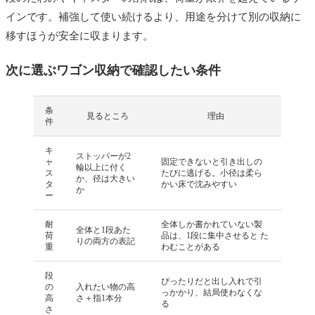
インです。補強して使い続けるより、用途を分けて別の収納に
移すほうが安全に収まります。
次に選ぶワゴン収納で確認したい条件
条
見るところ
理由
件
キ
ストッパーが2
ャ
固定できないと引き出しの
輪以上に付く
ス
たびに逃げる。小径は柔ら
か、径は大きい
タ
かい床で沈みやすい
か
ー
耐
全体しか書かれていない製
全体と1段あた
荷
品は、1段に集中させると た
りの両方の表記
重
わむことがある
段
ぴったりだと出し入れで引
の
入れたい物の高
っかかり、結局使わなくな
高
さ＋指1本分
る
さ