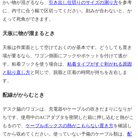
かい物が混ざるなら、
引き出し仕切りのサイズの測り方
を参考
に、内寸に合う幅で区切ってください。刻みが合わないと、か
えって死角ができます。
天板に物が溜まるとき
天板は作業面として空けておくのが基本です。どうしても置き
場が要るなら、ワゴン側面にフックやポケットを付けて逃が
す。粘着フックを使う場合は、
粘着タイプがすぐ剥がれる原因
と貼り直し方
と同じで、脱脂と圧着の時間が持ちを左右しま
す。
配線がからむとき
デスク脇のワゴンは、充電器やケーブルの吹きだまりになりが
ちです。使用中のACアダプタを密閉した箱に押し込むと熱がこ
もるので、
ケーブルボックスの熱がこもらない置き方
を確認し
てから収めてください。使っていない予備のケーブル類は、
配