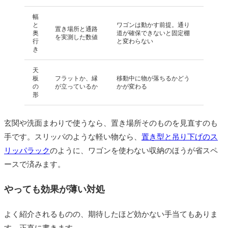
幅
と
ワゴンは動かす前提。通り
置き場所と通路
奥
道が確保できないと固定棚
を実測した数値
行
と変わらない
き
天
板
フラットか、縁
移動中に物が落ちるかどう
の
が立っているか
かが変わる
形
玄関や洗面まわりで使うなら、置き場所そのものを見直すのも
手です。スリッパのような軽い物なら、
置き型と吊り下げのス
リッパラック
のように、ワゴンを使わない収納のほうが省スペ
ースで済みます。
やっても効果が薄い対処
よく紹介されるものの、期待したほど効かない手当てもありま
す。正直に書きます。