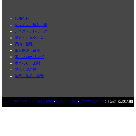
お知らせ
キッチン・屋外・車
デスク・テレワーク
健康・足元グッズ
収納・整理
家具保護・補修
床・フローリング
水まわり・玄関
空気・温湿度
防音・防振・静音

【公式】KAGUASHI
KAGUASHIについて
個人情報保護方針
サイトマップ
運営会社
AMAZON公式ストア