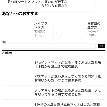
足つぼシートとマット、痛いのが苦手な
らどちらを選ぶ？
あなたへのおすすめ
ハイブラ
座布団の
ンドのス
選び方で
リッパは
迷う人へ
玄関先で
床や椅子

何が違
｜へたり
さっと履
に敷いて
う？ホテ
とお尻の
き替える
座り心地
検索
ルライク
痛みはこ
スリッパ
をよくす
な一足を
う防ぐ
も、ホテ
る座布団
検索
選ぶ
ルの客室
は、和室
人気記事
で味わう
でも仕事
ような一
机でも当
足を選ぶ
たり前に
ジョイントマットが反る・浮く原因と対処法
となると
使われて
｜予防から矯正まで徹底解説
話は別。
います。
来客用
しかし、
バスマットが臭い原因とすぐできる対策｜素
に、ある
「敷いて
材選びから洗い方まで徹底解説
いは自分
いるのに
へのご褒
一時間で
美
クリアマットの端が反る原因と対処法｜クセ
を取って平らに戻す方法まとめ
100均のお風呂滑り止めマットはコスパ重視