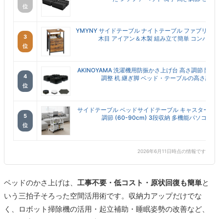
位
YMYNY サイドテーブル ナイトテーブル ファブリッ
3
木目 アイアン＆木製 組み立て簡単 コンパクト ナ
位
AKINOYAMA 洗濯機用防振かさ上げ台 高さ調節 防振
4
調整 机 継ぎ脚 ベッド・テーブルの高さ調節 テ
位
サイドテーブル ベッドサイドテーブル キャスター付き
5
調節 (60-90cm) 3段収納 多機能パソコンテー
位
2026年6月11日時点の情報です
ベッドのかさ上げは、
工事不要・低コスト・原状回復も簡単
と
いう三拍子そろった空間活用術です。収納力アップだけでな
く、ロボット掃除機の活用・起立補助・睡眠姿勢の改善など、