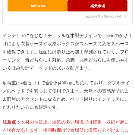
ル脚、ソファソファテーブルチェアデスクまたは家具高さ調...
Amazon
楽天市場
2026年6月11日時点の情報です
インテリアになじむナチュラルな木製デザインで、
8cmのかさ上
げにより衣装ケースや収納ボックスがスムーズに入るスペース
を確保できます。
底面には滑り止め加工が施されており、フロ
ーリング・畳どちらにも対応。角脚・丸脚どちらにも使いやす
いくぼみ設計で、ベッドのズレを防ぎます。
耐荷重は4個セットで合計約400kgに対応しており、ダブルサイ
ズのベッドでも安心して使用できます。天然木の質感がそのま
ま部屋のアクセントになるため、ベッド周りのインテリアにこ
だわりたい方にも好評です。
注意点：
木材の性質上、湿気の多い環境では膨張・収縮が起こ
る場合があります。梅雨時期は設置場所の換気を心がけましょ