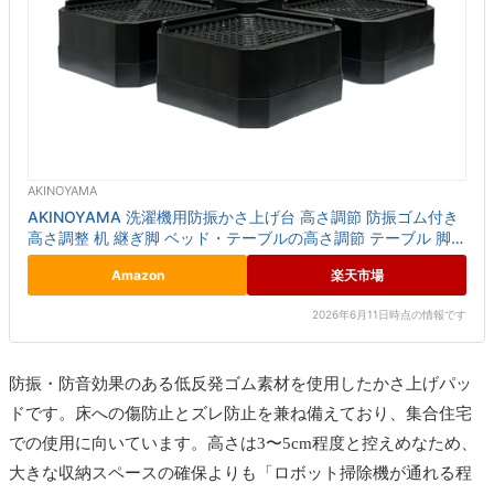
AKINOYAMA
AKINOYAMA 洗濯機用防振かさ上げ台 高さ調節 防振ゴム付き
高さ調整 机 継ぎ脚 ベッド・テーブルの高さ調節 テーブル 脚
騒音軽減 滑り止め 家具に傷防止 耐荷重約200...
Amazon
楽天市場
2026年6月11日時点の情報です
防振・防音効果のある低反発ゴム素材を使用したかさ上げパッ
ドです。床への傷防止とズレ防止を兼ね備えており、集合住宅
での使用に向いています。高さは3〜5cm程度と控えめなため、
大きな収納スペースの確保よりも「ロボット掃除機が通れる程