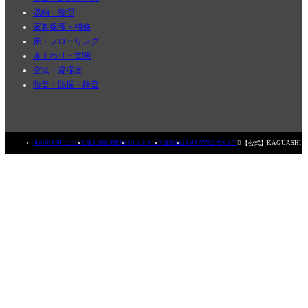
収納・整理
家具保護・補修
床・フローリング
水まわり・玄関
空気・温湿度
防音・防振・静音

【公式】KAGUASHI
KAGUASHIについて
個人情報保護方針
サイトマップ
運営会社
AMAZON公式ストア