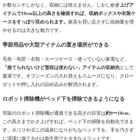
か数センチしかなく、収納には使えません。しかし
かさ上げア
イテムで10cm以上の高さを確保すれば、収納ボックスや衣装ケ
ースをすっぽり収められます。
家具を買い足さずに収納量を増
やせるのは大きな魅力です。
季節用品や大型アイテムの置き場所ができる
毛布・布団・衣類・スーツケース・使っていない家電など、
「捨てられないけど普段は使わない」アイテムの収納先
として
最適です。オフシーズンの入れ替えもスムーズになり、クロー
ゼットや押し入れの詰め込みが解消されます。
ロボット掃除機がベッド下を掃除できるようになる
市販のロボット掃除機が通過できる高さの目安は
約9〜10cm
。
この高さまでかさ上げすれば、ベッド下の掃除を自動化できま
す。ホコリやダニの温床になりがちなベッド下を、手を汚さず
に清潔に保てるのは衛生面でも大きなメリットです。