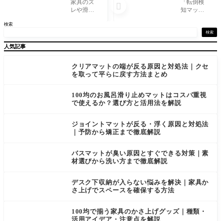
おすすめ
本当に効
家具のズ
「転倒検

比較｜素
果ある？
レや滑
知マット
材・耐久
失敗例と
り、床へ
を設置し
検索
性・価格
対策を徹
の振動を
たのに誤
で選ぶ最
底解説
防ぐ「滑
報が続い
検索
適タイプ
り止めパ
て夜中に
人気記事
ッド」
何度も鳴
は、ゴ
る」「反
ム・シリ
応が遅く
クリアマットの端が反る原因と対処法｜クセ
コン・ジ
て間に合
を取って平らに戻す方法まとめ
ェル・ウ
わなかっ
レタンな
た」——
100均のお風呂滑り止めマットはコスパ重視
ど素材の
こうした
で使えるか？選び方と活用法を解説
種類が多
声は在宅
く、どれ
介護でも
を選べ
ジョイントマットが反る・浮く原因と対処法
｜予防から矯正まで徹底解説
バスマットが臭い原因とすぐできる対策｜素
材選びから洗い方まで徹底解説
デスク下収納が入らない悩みを解決｜家具か
さ上げでスペースを確保する方法
100均で揃う家具のかさ上げグッズ｜種類・
活用アイデア・注意点を解説