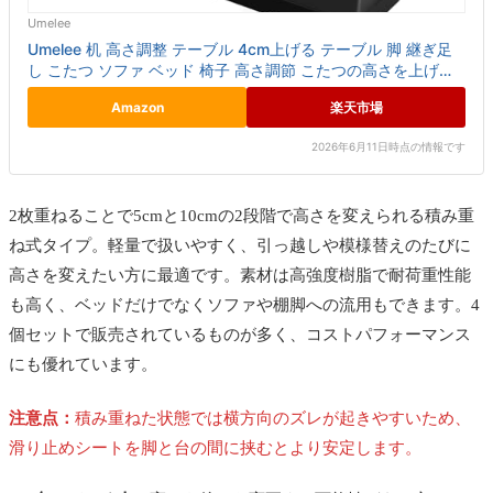
Umelee
Umelee 机 高さ調整 テーブル 4cm上げる テーブル 脚 継ぎ足
し こたつ ソファ ベッド 椅子 高さ調節 こたつの高さを上げる
足 テーブル高さ調整器具 こたつ足 継ぎ足し...
Amazon
楽天市場
2026年6月11日時点の情報です
2枚重ねることで5cmと10cmの2段階で高さを変えられる積み重
ね式タイプ。
軽量で扱いやすく、引っ越しや模様替えのたびに
高さを変えたい方に最適です。
素材は高強度樹脂で耐荷重性能
も高く、ベッドだけでなくソファや棚脚への流用もできます。4
個セットで販売されているものが多く、コストパフォーマンス
にも優れています。
注意点：
積み重ねた状態では横方向のズレが起きやすいため、
滑り止めシートを脚と台の間に挟むとより安定します。