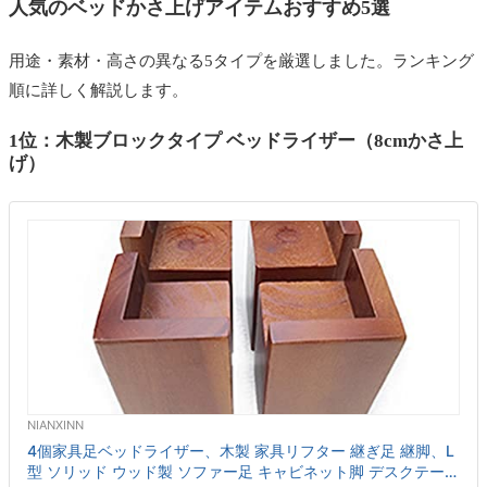
人気のベッドかさ上げアイテムおすすめ5選
用途・素材・高さの異なる5タイプを厳選しました。ランキング
順に詳しく解説します。
1位：木製ブロックタイプ ベッドライザー（8cmかさ上
げ）
NIANXINN
4個家具足ベッドライザー、木製 家具リフター 継ぎ足 継脚、L
型 ソリッド ウッド製 ソファー足 キャビネット脚 デスクテーブ