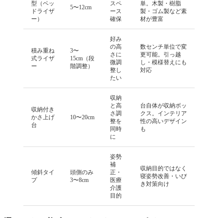
型（ベッ
スペ
単。木製・樹脂
5〜12cm
ドライザ
ース
製・ゴム製など素
ー）
確保
材が豊富
好み
の高
数センチ単位で変
積み重ね
3〜
さに
更可能。引っ越
式ライザ
15cm（段
微調
し・模様替えにも
ー
階調整）
整し
対応
たい
収納
と高
台自体が収納ボッ
収納付き
さ調
クス。インテリア
かさ上げ
10〜20cm
整を
性の高いデザイン
台
同時
も
に
姿勢
補
収納目的ではなく
傾斜タイ
頭側のみ
正・
寝姿勢改善・いび
プ
3〜8cm
医療
き対策向け
介護
目的