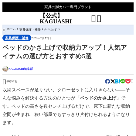
家具の脚カバー専門ブランド
【公式】


KAGUASHI
ホーム
家具保護・補修
かさ上げ

家具保護・補修
2026年7月17日
ベッドのかさ上げで収納力アップ！人気ア
イテムの選び方とおすすめ5選
KAGUASHI編集部


保存する
収納スペースが足りない、クローゼットに入りきらない——そ
んな悩みを解決する方法のひとつが
「ベッドのかさ上げ」
で
す。ベッドの高さを数センチ上げるだけで、床下に新たな収納
空間が生まれ、狭い部屋でもすっきり片付けられるようになり
ます。