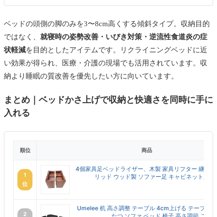
ベッドの頭側の脚のみを3〜8cm高くする傾斜タイプ。収納目的
ではなく、
就寝時の姿勢改善・いびき対策・逆流性食道炎の症
状軽減
を目的としたアイテムです。リクライニングベッドに近
い効果が得られ、医療・介護の現場でも活用されています。収
納より睡眠の質改善を優先したい方に向いています。
まとめ｜ベッドかさ上げで収納と快適さを同時に手に
入れる
順位
商品
4個家具足ベッドライザー、木製 家具リフター 継ぎ足 
1
リッド ウッド製 ソファー足 キャビネット脚 デス
位
Umelee 机 高さ調整 テーブル 4cm上げる テーブル 
2
たつ ソファ ベッド 椅子 高さ調節 こた...