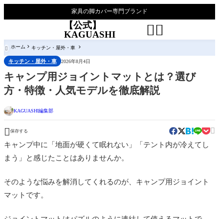
家具の脚カバー専門ブランド
【公式】


KAGUASHI
ホーム
キッチン・屋外・車

キッチン・屋外・車
2026年8月4日
キャンプ用ジョイントマットとは？選び
方・特徴・人気モデルを徹底解説
KAGUASHI編集部


保存する
キャンプ中に「地面が硬くて眠れない」「テント内が冷えてし
まう」と感じたことはありませんか。
そのような悩みを解消してくれるのが、キャンプ用ジョイント
マットです。
ジョイントマットはパズルのように連結して使えるマットで、