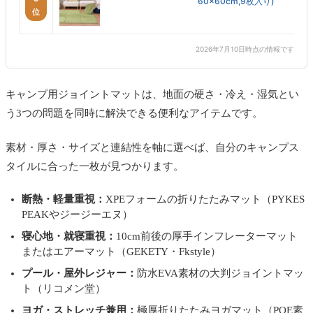
60×60cm,9枚入り)
位
2026年7月10日時点の情報です
キャンプ用ジョイントマットは、地面の硬さ・冷え・湿気とい
う3つの問題を同時に解決できる便利なアイテムです。
素材・厚さ・サイズと連結性を軸に選べば、自分のキャンプス
タイルに合った一枚が見つかります。
断熱・軽量重視：
XPEフォームの折りたたみマット（PYKES
PEAKやジージーエヌ）
寝心地・就寝重視：
10cm前後の厚手インフレーターマット
またはエアーマット（GEKETY・Fkstyle）
プール・屋外レジャー：
防水EVA素材の大判ジョイントマッ
ト（リコメン堂）
ヨガ・ストレッチ兼用：
極厚折りたたみヨガマット（POE素