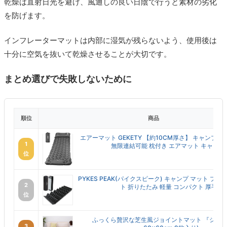
乾燥は直射日光を避け、風通しの良い日陰で行うと素材の劣化
を防げます。
インフレーターマットは内部に湿気が残らないよう、使用後は
十分に空気を抜いて乾燥させることが大切です。
まとめ選びで失敗しないために
順位
商品
エアーマット GEKETY 【約10CM厚さ】 キャンプ 
1
無限連結可能 枕付き エアマット キャンプ ..
位
PYKES PEAK(パイクスピーク) キャンプ マット プロ 
2
ト 折りたたみ 軽量 コンパクト 厚手...
位
ふっくら贅沢な芝生風ジョイントマット 『シーヴ
3