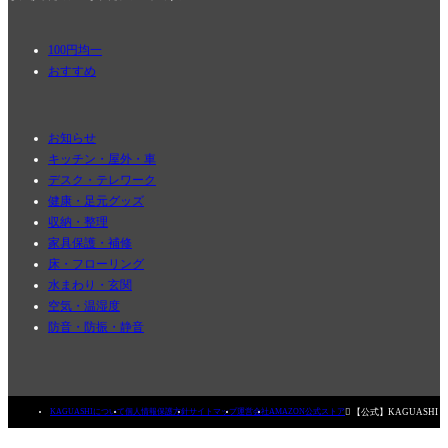
100円均一
おすすめ
お知らせ
キッチン・屋外・車
デスク・テレワーク
健康・足元グッズ
収納・整理
家具保護・補修
床・フローリング
水まわり・玄関
空気・温湿度
防音・防振・静音

【公式】KAGUASHI
KAGUASHIについて
個人情報保護方針
サイトマップ
運営会社
AMAZON公式ストア