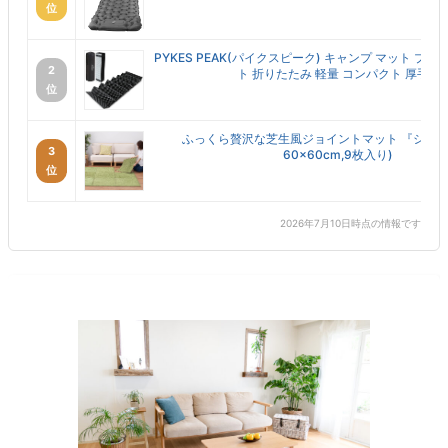
位
PYKES PEAK(パイクスピーク) キャンプ マット プロ 
2
ト 折りたたみ 軽量 コンパクト 厚手...
位
ふっくら贅沢な芝生風ジョイントマット 『シーヴ
3
60×60cm,9枚入り)
位
2026年7月10日時点の情報です