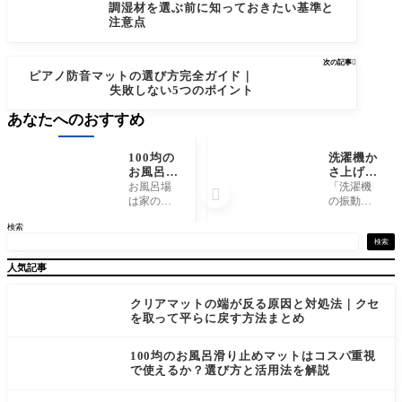
調湿材を選ぶ前に知っておきたい基準と
注意点
次の記事

ピアノ防音マットの選び方完全ガイド｜
失敗しない5つのポイント
あなたへのおすすめ
100均の
洗濯機か
お風呂滑
さ上げ防
り止めマ
音台と
お風呂場
「洗濯機

ットはコ
は？選び
は家の中
の振動音
スパ重視
方・特
でも転倒
がうるさ
検索
で使える
徴・人気
事故が起
くて困っ
か？選び
モデルを
きやすい
ている」
検索
方と活用
徹底解説
場所のひ
「洗濯機
人気記事
法を解説
とつで
下のお手
す。濡れ
入れが大
た床や石
変で、も
クリアマットの端が反る原因と対処法｜クセ
けんカス
っと楽に
を取って平らに戻す方法まとめ
の影響で
したい」
足元が滑
そんな悩
100均のお風呂滑り止めマットはコスパ重視
りやすく
みを抱え
で使えるか？選び方と活用法を解説
なり、高
ていませ
齢の家族
んか。